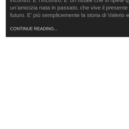
incontro. E’ l’incontro. E’ un rituale che si ripete q
un’amicizia nata in passato, che vive il presente 
futuro. E’ più semplicemente la storia di Valeri
CONTINUE READING...