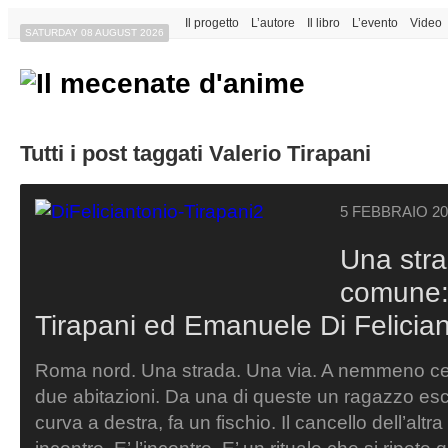
Il progetto
L’autore
Il libro
L’evento
Video
SATURDAY 08 AUGUST 2026
Tutti i post taggati Valerio Tirapani
5 FEBBRAIO 20
Una stra
comune:
Tirapani ed Emanuele Di Felicia
Roma nord. Una strada. Una via. A nemmeno cen
due abitazioni. Da una di queste un ragazzo es
curva a destra, fa un fischio. Il cancello dell’altr